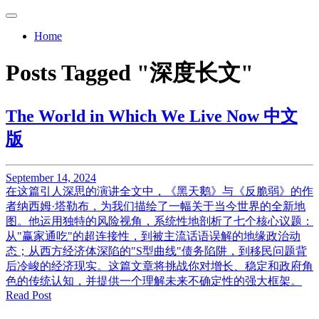
Home
Posts Tagged "深度长文"
The World in Which We Live Now 中文
版
September 14, 2024
在这篇引人深思的演讲全文中，《黑天鹅》与《反脆弱》的作
者纳西姆·塔勒布，为我们描绘了一幅关于当今世界的全新地
图。他运用独特的风险视角，系统性地剖析了七个核心议题：
从"赢家通吃"的超连接性，到被主流话语误解的地缘政治动
态；从西方经济体深陷的"S型曲线"债务陷阱，到移民问题背
后冷峻的经济现实。这篇文章将挑战你对增长、稳定和政府角
色的传统认知，并提供一个理解未来不确定性的强大框架。
Read Post